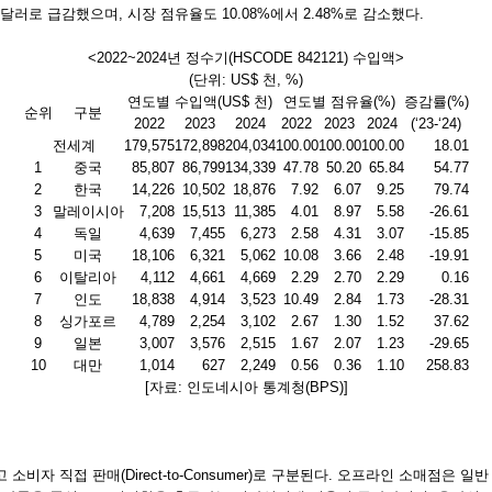
000달러로 급감했으며, 시장 점유율도 10.08%에서 2.48%로 감소했다.
<2022~2024년 정수기(HSCODE 842121) 수입액>
(단위: US$ 천, %)
연도별 수입액(US$ 천)
연도별 점유율(%)
증감률(%)
순위
구분
2022
2023
2024
2022
2023
2024
(‘23-‘24)
전세계
179,575
172,898
204,034
100.00
100.00
100.00
18.01
1
중국
85,807
86,799
134,339
47.78
50.20
65.84
54.77
2
한국
14,226
10,502
18,876
7.92
6.07
9.25
79.74
3
말레이시아
7,208
15,513
11,385
4.01
8.97
5.58
-26.61
4
독일
4,639
7,455
6,273
2.58
4.31
3.07
-15.85
5
미국
18,106
6,321
5,062
10.08
3.66
2.48
-19.91
6
이탈리아
4,112
4,661
4,669
2.29
2.70
2.29
0.16
7
인도
18,838
4,914
3,523
10.49
2.84
1.73
-28.31
8
싱가포르
4,789
2,254
3,102
2.67
1.30
1.52
37.62
9
일본
3,007
3,576
2,515
1.67
2.07
1.23
-29.65
10
대만
1,014
627
2,249
0.56
0.36
1.10
258.83
[자료: 인도네시아 통계청(BPS)]
비자 직접 판매(Direct-to-Consumer)로 구분된다. 오프라인 소매점은