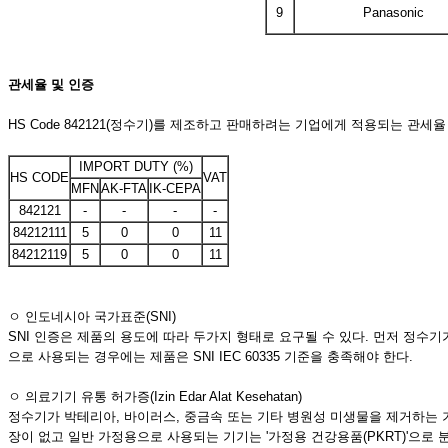
9
Panasonic
관세율
및
인증
HS Code 842121(정수기)를 제조하고 판매하려는 기업에게 적용되는 관세율
IMPORT DUTY (%)
HS CODE
VAT
MFN
AK-FTA
IK-CEPA
842121
-
-
-
-
84212111
5
0
0
11
84212119
5
0
0
11
ㅇ 인도네시아 국가표준(SNI)
SNI 인증은 제품의 용도에 따라 두가지 형태로 요구될 수 있다. 먼저 정수기가
으로 사용되는 경우에는 제품은 SNI IEC 60335 기준을 충족해야 한다.
ㅇ 의료기기 유통 허가증(Izin Edar Alat Kesehatan)
정수기가 박테리아, 바이러스, 중금속 또는 기타 병원성 미생물을 제거하는 
장이 없고 일반 가정용으로 사용되는 기기는 '가정용 건강용품(PKRT)'으로