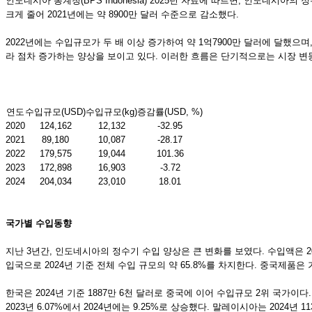
인도네시아 통계청(BPS Indonesia) 2025년 자료에 따르면, 인도네시아의 
크게 줄어 2021년에는 약 8900만 달러 수준으로 감소했다.
2022년에는 수입규모가 두 배 이상 증가하여 약 1억7900만 달러에 달했으며
라 점차 증가하는 양상을 보이고 있다. 이러한 흐름은 단기적으로는 시장 
연도
수입규모(USD)
수입규모(kg)
증감률(USD, %)
2020
124,162
12,132
-32.95
2021
89,180
10,087
-28.17
2022
179,575
19,044
101.36
2023
172,898
16,903
-3.72
2024
204,034
23,010
18.01
국가별 수입동향
지난 3년간, 인도네시아의 정수기 수입 양상은 큰 변화를 보였다. 수입액은 20
입국으로 2024년 기준 전체 수입 규모의 약 65.8%를 차지한다. 중국제품
한국은 2024년 기준 1887만 6천 달러로 중국에 이어 수입규모 2위 국가이다
2023년 6.07%에서 2024년에는 9.25%로 상승했다. 말레이시아는 2024