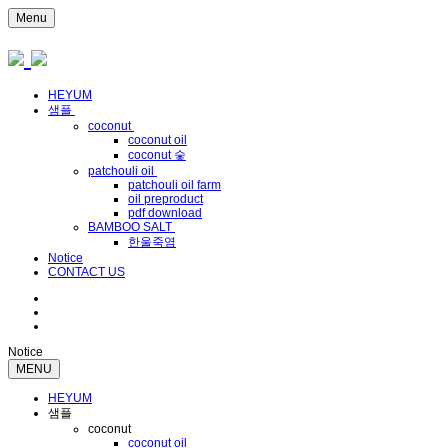
Menu
HEYUM
샘플
coconut
coconut oil
coconut 숯
patchouli oil
patchouli oil farm
oil preproduct
pdf download
BAMBOO SALT
한울죽염
Notice
CONTACT US
Notice
MENU
HEYUM
샘플
coconut
coconut oil