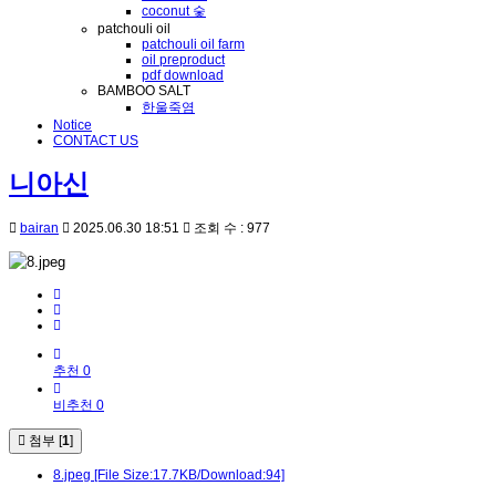
coconut 숯
patchouli oil
patchouli oil farm
oil preproduct
pdf download
BAMBOO SALT
한울죽염
Notice
CONTACT US
니아신
bairan
2025.06.30 18:51
조회 수 : 977
추천 0
비추천 0
첨부 [
1
]
8.jpeg
[File Size:17.7KB/Download:94]