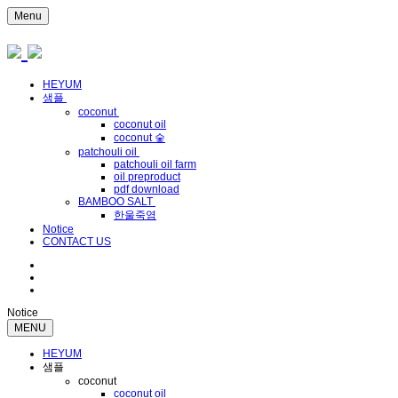
Menu
HEYUM
샘플
coconut
coconut oil
coconut 숯
patchouli oil
patchouli oil farm
oil preproduct
pdf download
BAMBOO SALT
한울죽염
Notice
CONTACT US
Notice
MENU
HEYUM
샘플
coconut
coconut oil