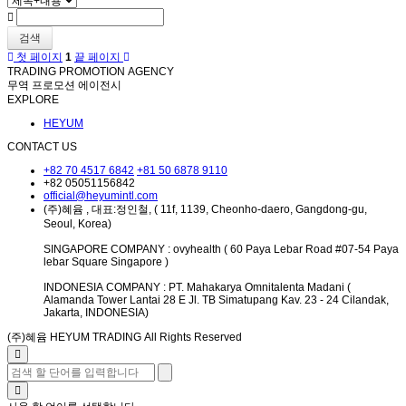
검색
첫 페이지
1
끝 페이지
TRADING PROMOTION AGENCY
무역 프로모션 에이전시
EXPLORE
HEYUM
CONTACT US
+82 70 4517 6842
+81 50 6878 9110
+82 05051156842
official@heyumintl.com
(주)혜윰 , 대표:정인철, ( 11f, 1139, Cheonho-daero, Gangdong-gu,
Seoul, Korea)
SINGAPORE COMPANY : ovyhealth ( 60 Paya Lebar Road #07-54 Paya
lebar Square Singapore )
INDONESIA COMPANY : PT. Mahakarya Omnitalenta Madani (
Alamanda Tower Lantai 28 E Jl. TB Simatupang Kav. 23 - 24 Cilandak,
Jakarta, INDONESIA)
(주)혜윰 HEYUM TRADING All Rights Reserved