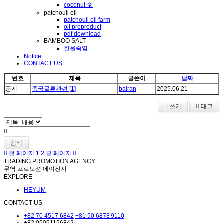
coconut 숯
patchouli oil
patchouli oil farm
oil preproduct
pdf download
BAMBOO SALT
한울죽염
Notice
CONTACT US
번호
제목
글쓴이
날짜
공지
중국물류관련
[1]
bairan
2025.06.21
쓰기
태그
검색
첫 페이지
1
2
끝 페이지
TRADING PROMOTION AGENCY
무역 프로모션 에이전시
EXPLORE
HEYUM
CONTACT US
+82 70 4517 6842
+81 50 6878 9110
+82 05051156842