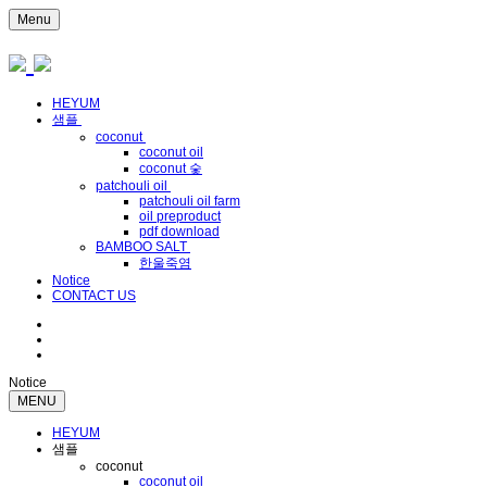
Menu
HEYUM
샘플
coconut
coconut oil
coconut 숯
patchouli oil
patchouli oil farm
oil preproduct
pdf download
BAMBOO SALT
한울죽염
Notice
CONTACT US
Notice
MENU
HEYUM
샘플
coconut
coconut oil