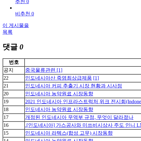
추천 0
비추천 0
이 게시물을
목록
댓글
0
번호
공지
중국물류관련
[1]
22
인도네시아산 죽염최상급제품
[1]
21
인도네시아 커피 추출기 시장 현황과 시사점
20
인도네시아 농약원료 시장동향
19
2021 인도네시아 인프라스트럭처 위크 전시회(Indonesia Inf
18
인도네시아 농약원료 시장동향
17
개정된 인도네시아 무역부 규정, 무엇이 달라졌나
16
.[인도네시아] 가스공사와 미쓰비시상사 주도 인니 L
15
인도네시아 라텍스(합성 고무) 시장동향
14
인도네시아 농약원료 시장동향