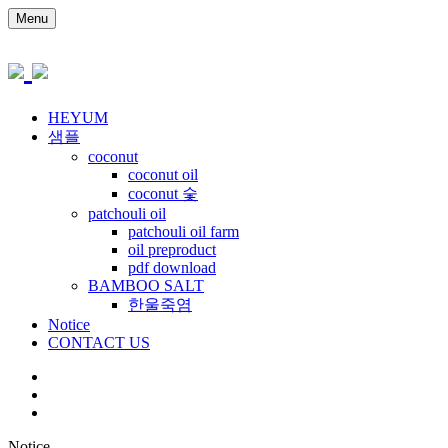
Menu
HEYUM
샘플
coconut
coconut oil
coconut 숯
patchouli oil
patchouli oil farm
oil preproduct
pdf download
BAMBOO SALT
한울죽염
Notice
CONTACT US
Notice