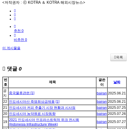
<저작권자 : ⓒ KOTRA ＆ KOTRA 해외시장뉴스>
추천 0
비추천 0
이 게시물을
목록
댓글
0
번
글쓴
제목
날짜
호
이
공
중국물류관련
[1]
bairan
2025.06.21
지
22
인도네시아산 죽염최상급제품
[1]
bairan
2025.06.21
21
인도네시아 커피 추출기 시장 현황과 시사점
bairan
2025.07.25
20
인도네시아 농약원료 시장동향
bairan
2025.07.26
2021 인도네시아 인프라스트럭처 위크 전시회
19
bairan
2025.07.27
(Indonesia Infrastructure Week)