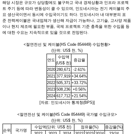
해당 시장은 규모가 상당함에도 불구하고 국내 경제상황과 인프라 프로젝
트 주기 등에 따라 변동성이 클 수 있으며, 인도네시아는 전기 케이블의 주
요 생산국이면서 동시에 수입국이기도 하다. 인도네시아 내 대부분의 표
준 전력케이블은 국내업체가 생산해 자급이 가능하나, 고기술, 고사양 제품
이나 현지 제조에 필요한 부품, 국제 프로젝트 기준 충족을 위한 수입품 등
에 대한 수요는 지속적으로 있을 것으로 전망된다.
<절연전선 및 케이블(HS Code 854449) 수입현황>
(단위: US$ 천, %)
수입액
연도
증감율
(US$ 천)
2020
280,671
-2.61%
2021
377,919
+34.64%
2022
505,371
+33.72%
2023
508,236
+0.56%
2024
617,712
+21.54%
[자료: 인도네시아 통계청(BPS)]
<절연전선 및 케이블(HS Code 854449) 국가별 수입규모>
(단위: US$ 천, %)
수입액(단위: US$ 천)
점유율(%)
증감율(%)
순위
국가명
2022
2023
2024
2022
2023
2024
23/24