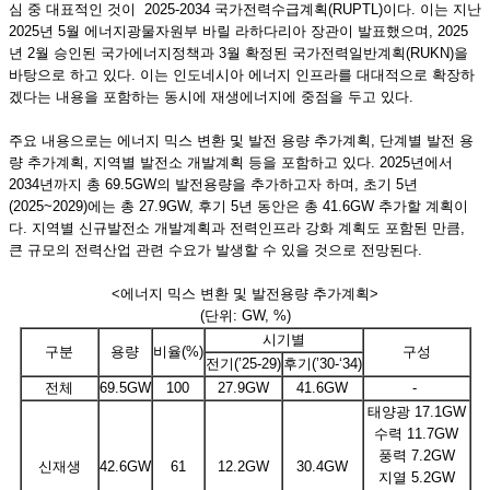
심 중 대표적인 것이 2025-2034 국가전력수급계획(RUPTL)이다. 이는 지난
2025년 5월 에너지광물자원부 바릴 라하다리아 장관이 발표했으며, 2025
년 2월 승인된 국가에너지정책과 3월 확정된 국가전력일반계획(RUKN)을
바탕으로 하고 있다. 이는 인도네시아 에너지 인프라를 대대적으로 확장하
겠다는 내용을 포함하는 동시에 재생에너지에 중점을 두고 있다.
주요 내용으로는 에너지 믹스 변환 및 발전 용량 추가계획, 단계별 발전 용
량 추가계획, 지역별 발전소 개발계획 등을 포함하고 있다. 2025년에서
2034년까지 총 69.5GW의 발전용량을 추가하고자 하며, 초기 5년
(2025~2029)에는 총 27.9GW, 후기 5년 동안은 총 41.6GW 추가할 계획이
다. 지역별 신규발전소 개발계획과 전력인프라 강화 계획도 포함된 만큼,
큰 규모의 전력산업 관련 수요가 발생할 수 있을 것으로 전망된다.
<에너지 믹스 변환 및 발전용량 추가계획>
(단위: GW, %)
시기별
구분
용량
비율(%)
구성
전기(’25-29)
후기(’30-‘34)
전체
69.5GW
100
27.9GW
41.6GW
-
태양광 17.1GW
수력 11.7GW
풍력 7.2GW
신재생
42.6GW
61
12.2GW
30.4GW
지열 5.2GW