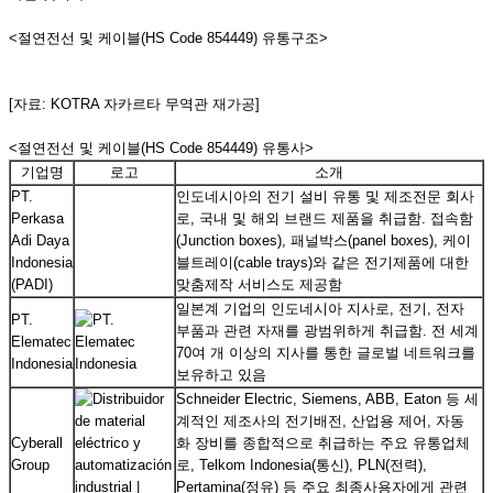
<절연전선 및 케이블(HS Code 854449) 유통구조>
[자료: KOTRA 자카르타 무역관 재가공]
<절연전선 및 케이블(HS Code 854449) 유통사>
기업명
로고
소개
PT.
인도네시아의 전기 설비 유통 및 제조전문 회사
Perkasa
로, 국내 및 해외 브랜드 제품을 취급함. 접속함
Adi Daya
(Junction boxes), 패널박스(panel boxes), 케이
Indonesia
블트레이(cable trays)와 같은 전기제품에 대한
(PADI)
맞춤제작 서비스도 제공함
일본계 기업의 인도네시아 지사로, 전기, 전자
PT.
부품과 관련 자재를 광범위하게 취급함. 전 세계
Elematec
70여 개 이상의 지사를 통한 글로벌 네트워크를
Indonesia
보유하고 있음
Schneider Electric, Siemens, ABB, Eaton 등 세
계적인 제조사의 전기배전, 산업용 제어, 자동
Cyberall
화 장비를 종합적으로 취급하는 주요 유통업체
Group
로, Telkom Indonesia(통신), PLN(전력),
Pertamina(정유) 등 주요 최종사용자에게 관련