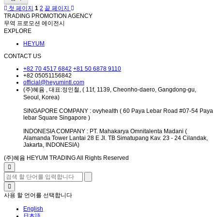
첫 페이지
1
2
끝 페이지
TRADING PROMOTION AGENCY
무역 프로모션 에이전시
EXPLORE
HEYUM
CONTACT US
+82 70 4517 6842
+81 50 6878 9110
+82 05051156842
official@heyumintl.com
(주)혜윰 , 대표:정인철, ( 11f, 1139, Cheonho-daero, Gangdong-gu,
Seoul, Korea)
SINGAPORE COMPANY : ovyhealth ( 60 Paya Lebar Road #07-54 Paya
lebar Square Singapore )
INDONESIA COMPANY : PT. Mahakarya Omnitalenta Madani (
Alamanda Tower Lantai 28 E Jl. TB Simatupang Kav. 23 - 24 Cilandak,
Jakarta, INDONESIA)
(주)혜윰 HEYUM TRADING All Rights Reserved
사용 할 언어를 선택합니다
English
日本語