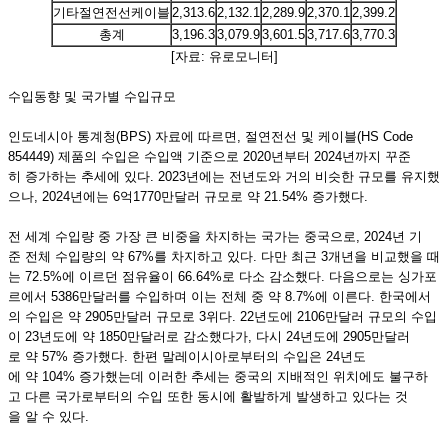
기타절연전선케이블
2,313.6
2,132.1
2,289.9
2,370.1
2,399.2
총계
3,196.3
3,079.9
3,601.5
3,717.6
3,770.3
[자료: 유로모니터]
수입동향 및 국가별 수입규모
인도네시아 통계청(BPS) 자료에 따르면, 절연전선 및 케이블(HS Code
854449) 제품의 수입은 수입액 기준으로 2020년부터 2024년까지 꾸준
히 증가하는 추세에 있다. 2023년에는 전년도와 거의 비슷한 규모를 유지했
으나, 2024년에는 6억1770만달러 규모로 약 21.54% 증가했다.
전 세계 수입량 중 가장 큰 비중을 차지하는 국가는 중국으로, 2024년 기
준 전체 수입량의 약 67%를 차지하고 있다. 다만 최근 3개년을 비교했을 때
는 72.5%에 이르던 점유율이 66.64%로 다소 감소했다. 다음으로는 싱가포
르에서 5386만달러를 수입하며 이는 전체 중 약 8.7%에 이른다. 한국에서
의 수입은 약 2905만달러 규모로 3위다. 22년도에 2106만달러 규모의 수입
이 23년도에 약 1850만달러로 감소했다가, 다시 24년도에 2905만달러
로 약 57% 증가했다. 한편 말레이시아로부터의 수입은 24년도
에 약 104% 증가했는데 이러한 추세는 중국의 지배적인 위치에도 불구하
고 다른 국가로부터의 수입 또한 동시에 활발하게 발생하고 있다는 것
을 알 수 있다.