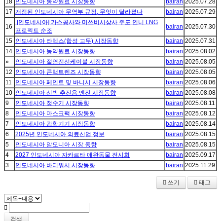
18
인도네시아 농약원료 시장동향
bairan
2025.07.28
17
개정된 인도네시아 무역부 규정, 무엇이 달라졌나
bairan
2025.07.29
.[인도네시아] 가스공사와 미쓰비시상사 주도 인니 LNG
16
bairan
2025.07.30
프로젝트 순조
15
인도네시아 라텍스(합성 고무) 시장동향
bairan
2025.07.31
14
인도네시아 농약원료 시장동향
bairan
2025.08.02
»
인도네시아 절연전선케이블 시장동향
bairan
2025.08.05
12
인도네시아 콘택트렌즈 시장동향
bairan
2025.08.05
11
인도네시아 페인트 및 바니시 시장동향
bairan
2025.08.06
10
인도네시아 선박 추진용 엔진 시장동향
bairan
2025.08.08
9
인도네시아 정수기 시장동향
bairan
2025.08.11
8
인도네시아 마스크팩 시장동향
bairan
2025.08.12
7
인도네시아 광학기기 시장동향
bairan
2025.08.14
6
2025년 인도네시아 의료산업 정보
bairan
2025.08.15
5
인도네시아 암모니아 시장 동향
bairan
2025.08.15
4
2027 인도네시아 자카르타 애완동물 전시회
bairan
2025.09.17
3
인도네시아 바디워시 시장동향
bairan
2025.11.29
쓰기
태그
검색