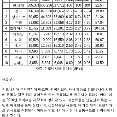
전 세계
505,371
508,236
617,712
100
100
100
21.54
1
중국
366,394
343,630
411,652
72.50
67.61
66.64
19.80
2
싱가포르
30,652
44,395
53,869
6.07
8.74
8.72
21.34
3
한국
21,062
18,502
29,056
4.17
3.64
4.70
57.04
4
말레이시아
11,422
11,383
23,291
2.26
2.24
3.77
104.61
5
베트남
11,740
15,243
19,513
2.32
3.00
3.16
28.01
6
미국
10,528
10,990
16,559
2.08
2.16
2.68
50.67
7
일본
13,092
12,578
15,210
2.59
2.47
2.46
20.93
8
태국
8,598
7,889
8,778
1.70
1.55
1.42
11.27
9
독일
5,618
9,455
6,641
1.11
1.86
1.08
-29.76
10
필리핀
3,056
5,324
6,048
0.60
1.05
0.98
13.59
[자료: 인도네시아 통계청(BPS)]
유통구조
인도네시아 무역규정에 따르면, 외국기업이 자사 제품을 인도네시아 시장
에 유통할 경우 현지 에이전트 또는 유통업체를 반드시 지정해야 한다. 이
는 2016년 무역부령 제22호에 명시돼 있다. 직접유통은 단일단계 혹은 다
단계 마케팅을 통해 진행되며, 간접유통은 유통망, 대리점 체계, 프랜차이
즈 방식으로 수행된다. 아래는 인도네시아 시장 내 유통구조를 간략하게 나
타낸 것이다.