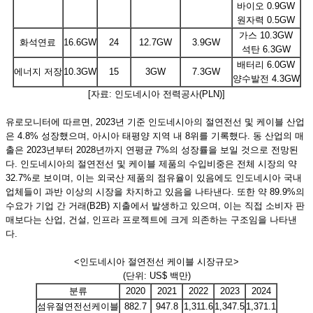
바이오 0.9GW
원자력 0.5GW
가스 10.3GW
화석연료
16.6GW
24
12.7GW
3.9GW
석탄 6.3GW
배터리 6.0GW
에너지 저장
10.3GW
15
3GW
7.3GW
양수발전 4.3GW
[자료: 인도네시아 전력공사(PLN)]
유로모니터에 따르면, 2023년 기준 인도네시아의 절연전선 및 케이블 산업
은 4.8% 성장했으며, 아시아 태평양 지역 내 8위를 기록했다. 동 산업의 매
출은 2023년부터 2028년까지 연평균 7%의 성장률을 보일 것으로 전망된
다. 인도네시아의 절연전선 및 케이블 제품의 수입비중은 전체 시장의 약
32.7%로 보이며, 이는 외국산 제품의 점유율이 있음에도 인도네시아 국내
업체들이 과반 이상의 시장을 차지하고 있음을 나타낸다. 또한 약 89.9%의
수요가 기업 간 거래(B2B) 지출에서 발생하고 있으며, 이는 직접 소비자 판
매보다는 산업, 건설, 인프라 프로젝트에 크게 의존하는 구조임을 나타낸
다.
<인도네시아 절연전선 케이블 시장규모>
(단위: US$ 백만)
분류
2020
2021
2022
2023
2024
섬유절연전선케이블
882.7
947.8
1,311.6
1,347.5
1,371.1