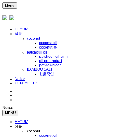
Menu
HEYUM
샘플
coconut
coconut oil
coconut 숯
patchouli oil
patchouli oil farm
oil preproduct
pdf download
BAMBOO SALT
한울죽염
Notice
CONTACT US
Notice
MENU
HEYUM
샘플
coconut
coconut oil