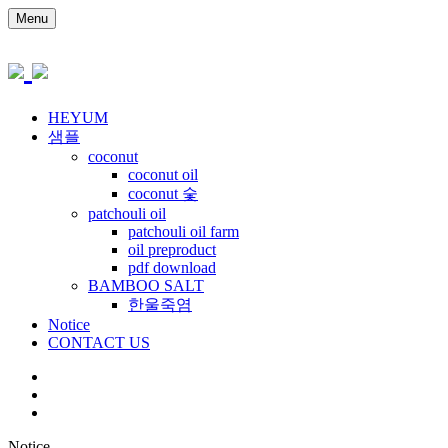
Menu
HEYUM
샘플
coconut
coconut oil
coconut 숯
patchouli oil
patchouli oil farm
oil preproduct
pdf download
BAMBOO SALT
한울죽염
Notice
CONTACT US
Notice