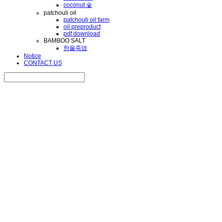
coconut 숯
patchouli oil
patchouli oil farm
oil preproduct
pdf download
BAMBOO SALT
한울죽염
Notice
CONTACT US