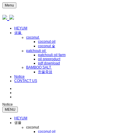
Menu
HEYUM
샘플
coconut
coconut oil
coconut 숯
patchouli oil
patchouli oil farm
oil preproduct
pdf download
BAMBOO SALT
한울죽염
Notice
CONTACT US
Notice
MENU
HEYUM
샘플
coconut
coconut oil