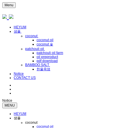
Menu
HEYUM
샘플
coconut
coconut oil
coconut 숯
patchouli oil
patchouli oil farm
oil preproduct
pdf download
BAMBOO SALT
한울죽염
Notice
CONTACT US
Notice
MENU
HEYUM
샘플
coconut
coconut oil