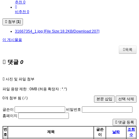
추천 0
비추천 0
첨부 [
1
]
31667354_1.jpg
[File Size:18.2KB/Download:207]
이 게시물을
목록
댓글
0
사진 및 파일 첨부
파일 용량 제한 :
0MB
(허용 확장자 :
*.*
)
0
개 첨부 됨 (
/
)
글쓴이
비밀번호
홈페이지
댓글 등록
번
글쓴
조회
제목
날짜
호
이
수