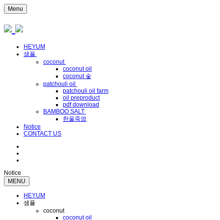
Menu
HEYUM
샘플
coconut
coconut oil
coconut 숯
patchouli oil
patchouli oil farm
oil preproduct
pdf download
BAMBOO SALT
한울죽염
Notice
CONTACT US
Notice
MENU
HEYUM
샘플
coconut
coconut oil