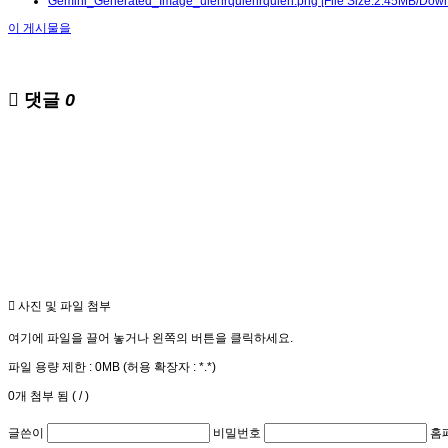
Gemini_Generated_Image_ulehrqulehrquleh.png
[File Size:2.45MB/Dow
이 게시물을
댓글
0
사진 및 파일 첨부
여기에 파일을 끌어 놓거나 왼쪽의 버튼을 클릭하세요.
파일 용량 제한 :
0MB
(허용 확장자 :
*.*
)
0
개 첨부 됨 (
/
)
글쓴이
비밀번호
홈