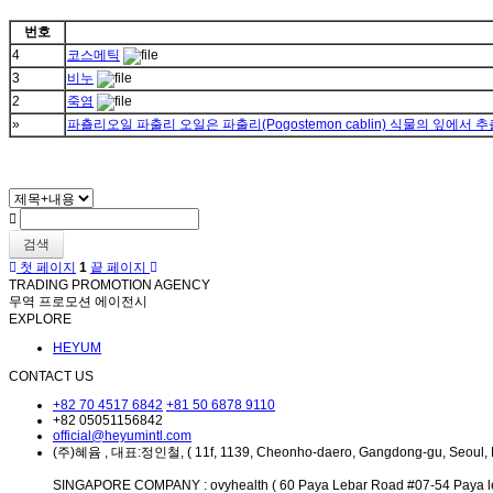
번호
4
코스메틱
3
비누
2
죽염
»
파춀리오일 파출리 오일은 파출리(Pogostemon cablin) 식물의 잎에서
검색
첫 페이지
1
끝 페이지
TRADING PROMOTION AGENCY
무역 프로모션 에이전시
EXPLORE
HEYUM
CONTACT US
+82 70 4517 6842
+81 50 6878 9110
+82 05051156842
official@heyumintl.com
(주)혜윰 , 대표:정인철, ( 11f, 1139, Cheonho-daero, Gangdong-gu, Seoul, 
SINGAPORE COMPANY : ovyhealth ( 60 Paya Lebar Road #07-54 Paya le